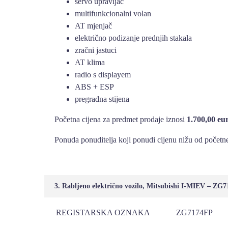
servo upravljač
multifunkcionalni volan
AT mjenjač
električno podizanje prednjih stakala
zračni jastuci
AT klima
radio s displayem
ABS + ESP
pregradna stijena
Početna cijena za predmet prodaje iznosi
1.700,00 eu
Ponuda ponuditelja koji ponudi cijenu nižu od početne
3. Rabljeno električno vozilo, Mitsubishi I-MIEV – ZG
REGISTARSKA OZNAKA
ZG7174FP