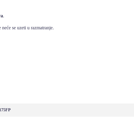
ra
.
 neće se uzeti u razmatranje.
7175FP