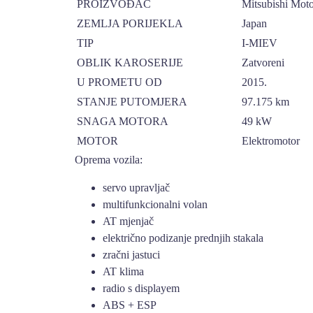
PROIZVOĐAČ
Mitsubishi Moto
ZEMLJA PORIJEKLA
Japan
TIP
I-MIEV
OBLIK KAROSERIJE
Zatvoreni
U PROMETU OD
2015.
STANJE PUTOMJERA
97.175 km
SNAGA MOTORA
49 kW
MOTOR
Elektromotor
Oprema vozila:
servo upravljač
multifunkcionalni volan
AT mjenjač
električno podizanje prednjih stakala
zračni jastuci
AT klima
radio s displayem
ABS + ESP