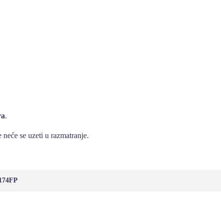
ra
.
 neće se uzeti u razmatranje.
7174FP