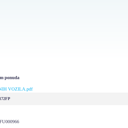
jem ponuda
IH VOZILA.pdf
7172FP
U000966