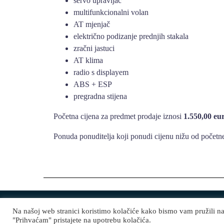
servo upravljač
multifunkcionalni volan
AT mjenjač
električno podizanje prednjih stakala
zračni jastuci
AT klima
radio s displayem
ABS + ESP
pregradna stijena
Početna cijena za predmet prodaje iznosi
1.550,00 eu
Ponuda ponuditelja koji ponudi cijenu nižu od početne
Na našoj web stranici koristimo kolačiće kako bismo vam pružili n
Vode Jastrebarsko.hr službene stranice, sva prava pri
"Prihvaćam" pristajete na upotrebu kolačića.