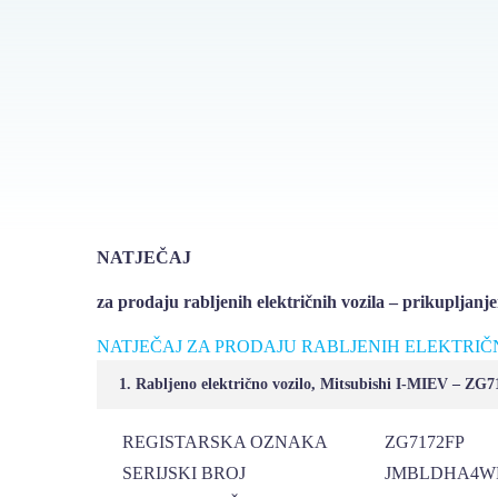
NATJEČAJ
za prodaju rabljenih električnih vozila – prikupljan
NATJEČAJ ZA PRODAJU RABLJENIH ELEKTRIČN
1. Rabljeno električno vozilo, Mitsubishi I-MIEV – ZG
REGISTARSKA OZNAKA
ZG7172FP
SERIJSKI BROJ
JMBLDHA4WF