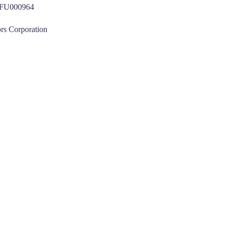
U000964
rs Corporation