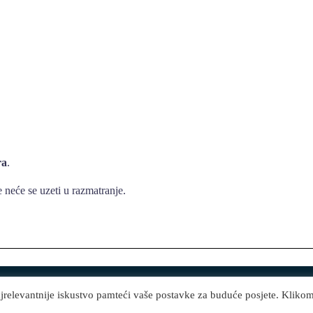
ra
.
 neće se uzeti u razmatranje.
ajrelevantnije iskustvo pamteći vaše postavke za buduće posjete. Kliko
držana © 2026 Vode Jastrebarsko