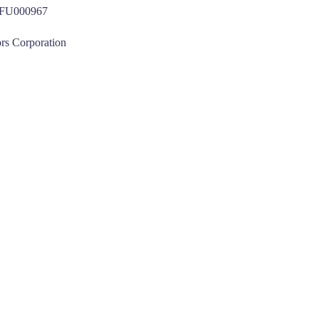
U000967
rs Corporation